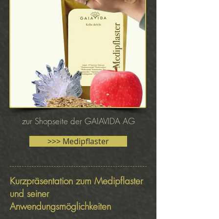
zur Shopseite der GAIAVIDA AG
>>> Medipflaster
Kurzpräsentation zum Medipflaster
und seiner
Anwendungsmöglichkeiten