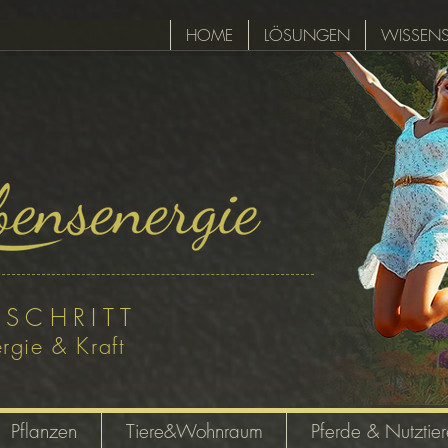
HOME
LÖSUNGEN
WISSEN
 SCHRIT
T
rgie & Kr
aft
Pflanzen
Tiere&Wohnraum
Pferde & Nutztier